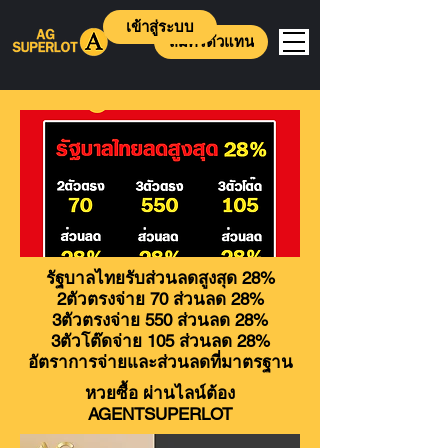
เข้าสู่ระบบ
สมัครตัวแทน
รัฐบาลไทยรับส่วนลดสูงสุด 28%
2ตัวตรงจ่าย 70 ส่วนลด 28%
3ตัวตรงจ่าย 550 ส่วนลด 28%
3ตัวโต๊ดจ่าย 105 ส่วนลด 28%
อัตราการจ่ายและส่วนลดที่มาตรฐาน
หวยซื้อ ผ่านไลน์ต้อง
AGENTSUPERLOT